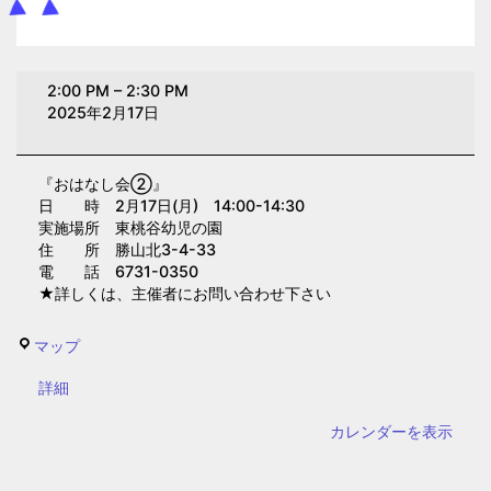
お
2:00 PM
–
2:30 PM
は
2025年2月17日
な
し
『おはなし会②』
会
日 時 2月17日(月) 14:00-14:30
②(東
実施場所 東桃谷幼児の園
桃
住 所 勝山北3-4-33
電 話 6731-0350
谷
★詳しくは、主催者にお問い合わせ下さい
幼
児
東
マップ
の
桃
園)
{title}
詳細
谷
幼
カレンダーを表示
児
の