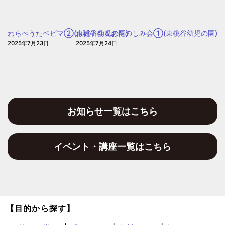
園
作
り」
わらべうたベビマ②(東桃谷幼児の園)
お誕生会＆おたのしみ会①(東桃谷幼児の園)
(愛
2025年7月23日
2025年7月24日
信
保
育
園)
お知らせ一覧はこちら
イベント・講座一覧はこちら
【目的から探す】