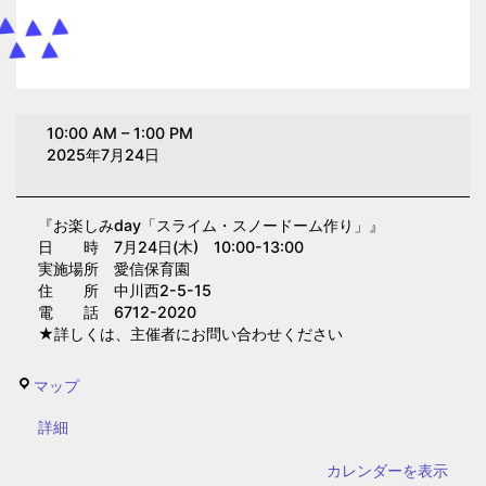
お
10:00 AM
–
1:00 PM
楽
2025年7月24日
し
み
『お楽しみday「スライム・スノードーム作り」』
day「ス
日 時 7月24日(木) 10:00-13:00
ラ
実施場所 愛信保育園
イ
住 所 中川西2-5-15
電 話 6712-2020
ム・
★詳しくは、主催者にお問い合わせください
ス
ノ
愛
マップ
ー
信
ド
{title}
詳細
保
ー
育
カレンダーを表示
ム