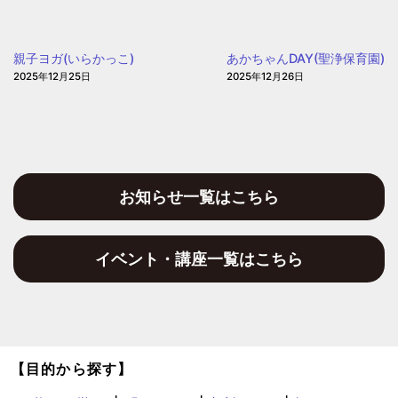
児
幼
の
児
園
親子ヨガ(いらかっこ)
あかちゃんDAY(聖浄保育園)
の
2025年12月25日
2025年12月26日
園)
お知らせ一覧はこちら
イベント・講座一覧はこちら
【目的から探す】