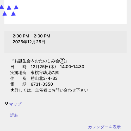
お
2:00 PM
–
2:30 PM
誕
2025年12月25日
生
会
『お誕生会＆おたのしみ会②』
＆
日 時 12月25日(木) 14:00-14:30
お
実施場所 東桃谷幼児の園
た
住 所 勝山北3-4-33
電 話 6731-0350
の
★詳しくは、主催者にお問い合わせ下さい
し
み
東
マップ
会
桃
②(東
{title}
詳細
谷
桃
幼
カレンダーを表示
谷