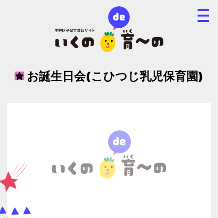
お誕生日会(こひつじ乳児保育園)