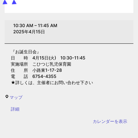
お
10:30 AM
–
11:45 AM
誕
2025年4月15日
生
日
『お誕生日会』
会
日 時 4月15日(火) 10:30-11:45
(こ
実施場所 こひつじ乳児保育園
ひ
住 所 小路東1-17-28
電 話 6754-4355
つ
★詳しくは、主催者にお問い合わせ下さい
じ
乳
こ
マップ
児
ひ
保
{title}
詳細
つ
育
じ
カレンダーを表示
園)
乳
児