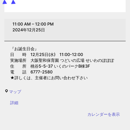
お
11:00 AM
–
12:00 PM
誕
2024年12月25日
生
日
『お誕生日会』
会
日 時 12月25日(水) 11:00-12:00
(大
実施場所 大阪聖和保育園 つどいの広場 せいわのぽぽぽ
阪
住 所 桃谷5-5-37 いくのパークB棟3F
電 話 6777-2580
聖
★詳しくは、主催者にお問い合わせ下さい
和
保
せ
マップ
育
い
園)
{title}
詳細
わ
の
カレンダーを表示
ぽ
ぽ