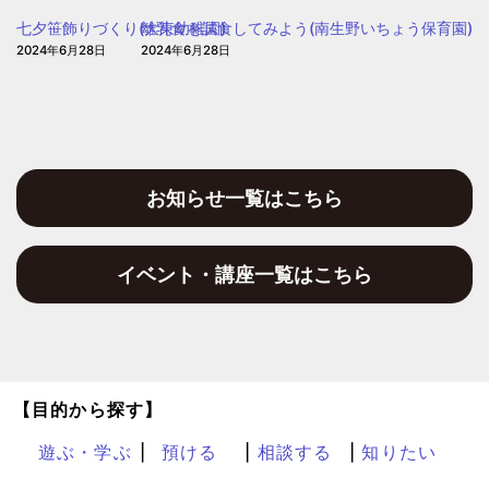
子
七夕笹飾りづくり(大東幼稚園)
離乳食を試食してみよう(南生野いちょう保育園)
育
2024年6月28日
2024年6月28日
て
プ
ラ
ザ
お知らせ一覧はこちら
イベント・講座一覧はこちら
【目的から探す】
遊ぶ・学ぶ
預ける
相談する
知りたい