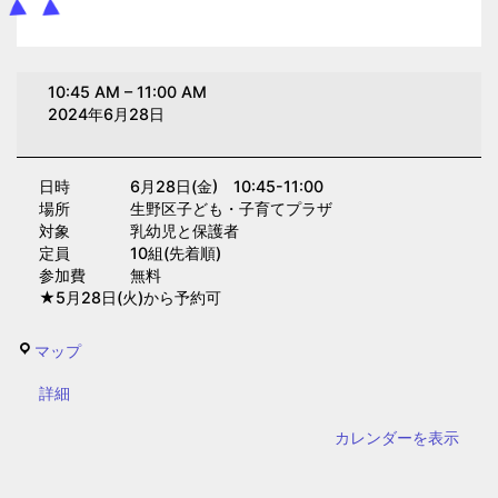
お
10:45 AM
–
11:00 AM
誕
2024年6月28日
生
日
日時 6月28日(金) 10:45-11:00
会
場所 生野区子ども・子育てプラザ
(子
対象 乳幼児と保護者
育
定員 10組(先着順)
参加費 無料
て
★5月28日(火)から予約可
プ
ラ
生
マップ
ザ)
野
{title}
詳細
区
子
カレンダーを表示
ど
も・