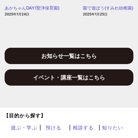
子
あかちゃんDAY(聖浄保育園)
園で遊ぼう(すみれ幼稚園)
育
2025年1月24日
2025年1月25日
て
プ
ラ
ザ
お知らせ一覧はこちら
イベント・講座一覧はこちら
【目的から探す】
遊ぶ・学ぶ
預ける
相談する
知りたい