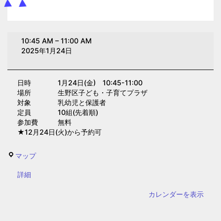
お
10:45 AM
–
11:00 AM
誕
2025年1月24日
生
日
日時 1月24日(金) 10:45-11:00
会
場所 生野区子ども・子育てプラザ
(子
対象 乳幼児と保護者
育
定員 10組(先着順)
参加費 無料
て
★12月24日(火)から予約可
プ
ラ
生
マップ
ザ)
野
{title}
詳細
区
子
カレンダーを表示
ど
も・