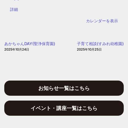
野
{title}
詳細
区
子
カレンダーを表示
ど
も・
子
あかちゃんDAY(聖浄保育園)
子育て相談(すみれ幼稚園)
育
2025年10月24日
2025年10月25日
て
プ
ラ
ザ
お知らせ一覧はこちら
イベント・講座一覧はこちら