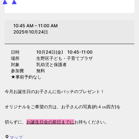
お
10:45 AM
–
11:00 AM
誕
2025年10月24日
生
日
日時 10月24日(金) 10:45-11:00
会
場所 生野区子ども・子育てプラザ
(子
対象 乳幼児と保護者
育
参加費 無料
★事前予約なし
て
プ
今月お誕生日のお子さんに缶バッチのプレゼント！
ラ
ザ)
オリジナルをご希望の方は、お子さんの写真(約４㎝四方)を
切らずに、
お誕生日会の前日までに
お持ちください。
生
マップ