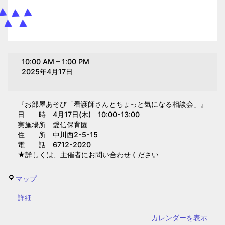
お
10:00 AM
–
1:00 PM
部
2025年4月17日
屋
あ
『お部屋あそび「看護師さんとちょっと気になる相談会」』
そ
日 時 4月17日(木) 10:00-13:00
び
実施場所 愛信保育園
「看
住 所 中川西2-5-15
電 話 6712-2020
護
★詳しくは、主催者にお問い合わせください
師
さ
愛
マップ
ん
信
と
{title}
詳細
保
ち
育
カレンダーを表示
ょ