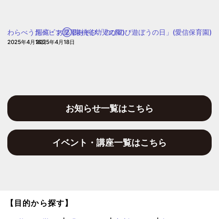
園
っ
と
わらべうたベビマ②(東桃谷幼児の園)
園庭・お部屋あそび「のびのび遊ぼうの日」(愛信保育園)
気
2025年4月16日
2025年4月18日
に
な
る
相
談
会」
お知らせ一覧はこちら
(愛
信
イベント・講座一覧はこちら
保
育
園)
【目的から探す】