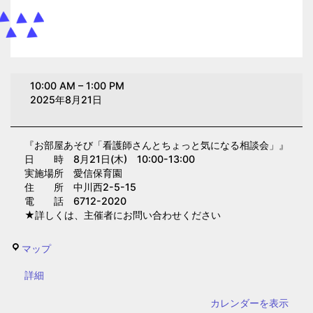
お
10:00 AM
–
1:00 PM
部
2025年8月21日
屋
あ
『お部屋あそび「看護師さんとちょっと気になる相談会」』
そ
日 時 8月21日(木) 10:00-13:00
び
実施場所 愛信保育園
「看
住 所 中川西2-5-15
電 話 6712-2020
護
★詳しくは、主催者にお問い合わせください
師
さ
愛
マップ
ん
信
と
{title}
詳細
保
ち
育
カレンダーを表示
ょ