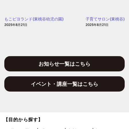
園
っ
と
もこピヨランド(東桃谷幼児の園)
子育てサロン(東桃谷)
気
2025年8月21日
2025年8月21日
に
な
る
相
談
会」
お知らせ一覧はこちら
(愛
信
イベント・講座一覧はこちら
保
育
園)
【目的から探す】