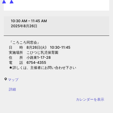
こ
10:30 AM
–
11:45 AM
ろ
2025年8月26日
こ
ろ
『ころころ同窓会』
同
日 時 8月26日(火) 10:30-11:45
窓
実施場所 こひつじ乳児保育園
会
住 所 小路東1-17-28
電 話 6754-4355
(こ
★詳しくは、主催者にお問い合わせ下さい
ひ
つ
こ
マップ
じ
ひ
乳
{title}
詳細
つ
児
じ
カレンダーを表示
保
乳
育
児