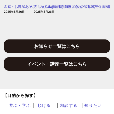
園)
保
園庭・お部屋あそび「のびのび遊ぼうの日」(愛信保育園)
赤ちゃんday・看護師参加(こひつじ乳児保育園)
育
2025年8月26日
2025年8月26日
園
お知らせ一覧はこちら
イベント・講座一覧はこちら
【目的から探す】
遊ぶ・学ぶ
預ける
相談する
知りたい