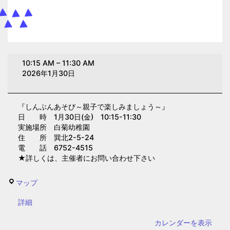
し
10:15 AM
–
11:30 AM
ん
2026年1月30日
ぶ
ん
『しんぶんあそび～親子で楽しみましょう～』
あ
日 時 1月30日(金) 10:15-11:30
そ
実施場所 白菊幼稚園
び
住 所 巽北2-5-24
電 話 6752-4515
～
★詳しくは、主催者にお問い合わせ下さい
親
子
白
マップ
で
菊
楽
{title}
詳細
幼
し
稚
カレンダーを表示
み