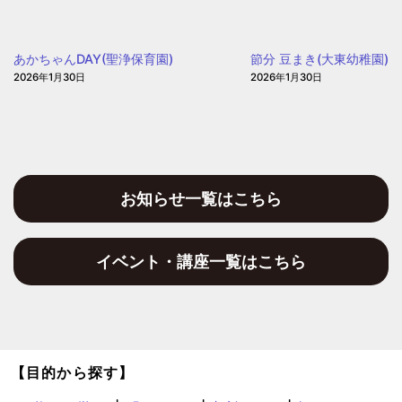
園
ま
し
あかちゃんDAY(聖浄保育園)
節分 豆まき(大東幼稚園)
ょ
2026年1月30日
2026年1月30日
う
～
(白
菊
幼
稚
お知らせ一覧はこちら
園)
イベント・講座一覧はこちら
【目的から探す】