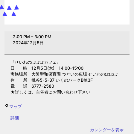
せ
2:00 PM
–
3:00 PM
い
2024年12月5日
わ
の
『せいわのぽぽぽカフェ』
ぽ
日 時 12月5日(木) 14:00-15:00
ぽ
実施場所 大阪聖和保育園 つどいの広場 せいわのぽぽぽ
ぽ
住 所 桃谷5-5-37 いくのパークB棟3F
電 話 6777-2580
カ
★詳しくは、主催者にお問い合わせ下さい
フ
ェ
せ
マップ
(大
い
阪
{title}
詳細
わ
聖
の
カレンダーを表示
和