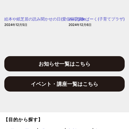
ぽ
保
ぽ
育
ぽ
絵本や紙芝居の読み聞かせの日(愛信保育園)
みんなdeぱーく(子育てプラザ)
園)
2024年12月5日
2024年12月6日
お知らせ一覧はこちら
イベント・講座一覧はこちら
【目的から探す】