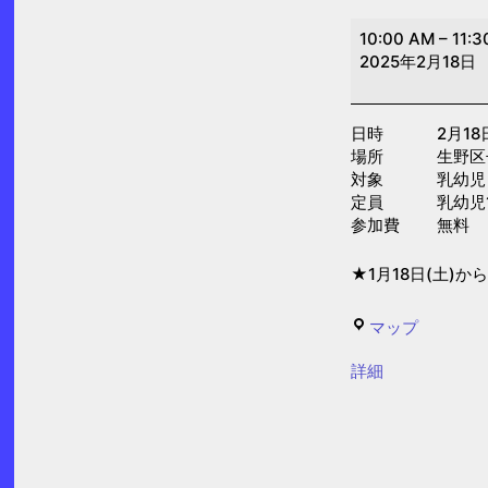
つ
10:00 AM
–
11:3
く
2025年2月18日
っ
て
日時 2月18日(火
あ
場所 生野区子
そ
対象 乳幼児
ぼ
定員 乳幼児15
参加費 無料
う
(子
★1月18日(土)か
育
て
生
マップ
プ
野
{title}
ラ
詳細
区
ザ)
子
ど
も・