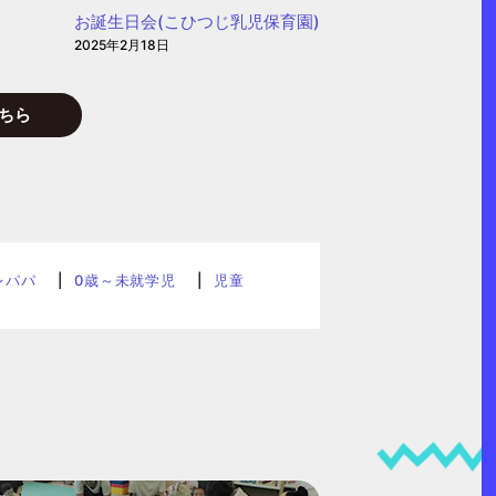
お誕生日会(こひつじ乳児保育園)
2025年2月18日
ちら
レパパ
0歳～未就学児
児童