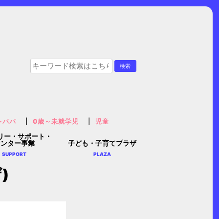
レパパ
0歳～未就学児
児童
リー・サポート・
センター事業
子ども・子育てプラザ
SUPPORT
PLAZA
)