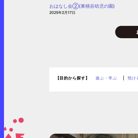
子
おはなし会②(東桃谷幼児の園)
育
2025年2月17日
て
プ
ラ
ザ
【目的から探す】
遊ぶ・学ぶ
預け