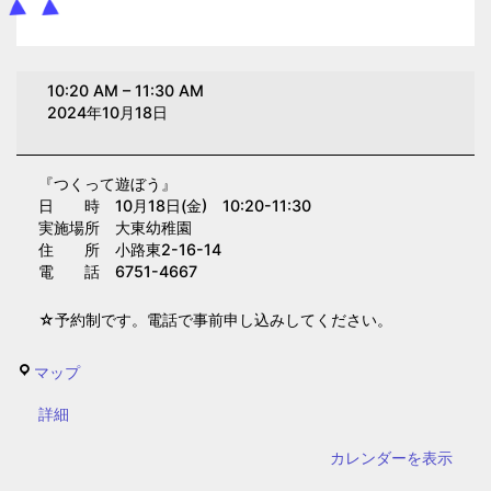
つ
10:20 AM
–
11:30 AM
く
2024年10月18日
っ
て
『つくって遊ぼう』
遊
日 時 10月18日(金) 10:20-11:30
ぼ
実施場所 大東幼稚園
う
住 所 小路東2-16-14
電 話 6751-4667
(大
東
☆予約制です。電話で事前申し込みしてください。
幼
稚
大
マップ
園)
東
{title}
詳細
幼
稚
カレンダーを表示
園