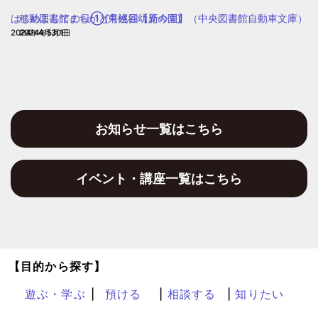
園
はじめましての日①(東桃谷幼児の園)
移動図書館まちかど号巡回【新今里】（中央図書館自動車文庫）
2024年4月30日
2024年5月1日
お知らせ一覧はこちら
イベント・講座一覧はこちら
【目的から探す】
遊ぶ・学ぶ
預ける
相談する
知りたい