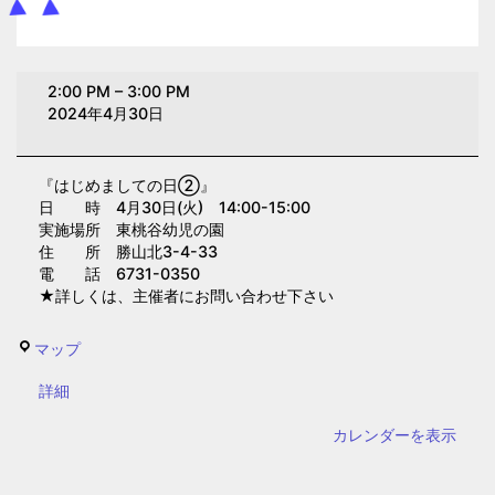
は
2:00 PM
–
3:00 PM
じ
2024年4月30日
め
ま
『はじめましての日②』
し
日 時 4月30日(火) 14:00-15:00
て
実施場所 東桃谷幼児の園
の
住 所 勝山北3-4-33
電 話 6731-0350
日
★詳しくは、主催者にお問い合わせ下さい
②(東
桃
東
マップ
谷
桃
幼
{title}
詳細
谷
児
幼
カレンダーを表示
の
児
園)
の