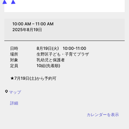
は
10:00 AM
–
11:00 AM
み
2025年8月19日
が
き
日時 8月19日(火) 10:00-11:00
講
場所 生野区子ども・子育てプラザ
座
対象 乳幼児と保護者
(子
定員 10組(先着順)
育
★7月19日(土)から予約可
て
プ
生
マップ
ラ
野
ザ)
{title}
詳細
区
子
カレンダーを表示
ど
も・