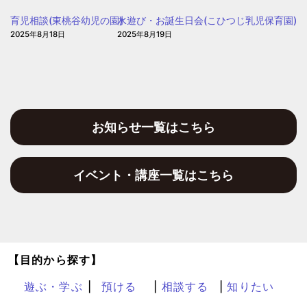
子
育児相談(東桃谷幼児の園)
水遊び・お誕生日会(こひつじ乳児保育園)
育
2025年8月18日
2025年8月19日
て
プ
ラ
ザ
お知らせ一覧はこちら
イベント・講座一覧はこちら
【目的から探す】
遊ぶ・学ぶ
預ける
相談する
知りたい