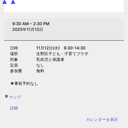
み
9:30 AM
–
2:30 PM
ん
2025年11月12日
な
de
日時 11月12日(水) 9:30-14:30
ぱ
場所 生野区子ども・子育てプラザ
ー
対象 乳幼児と保護者
く
定員 なし
参加費 無料
(子
育
★事前予約なし
て
プ
生
マップ
ラ
野
ザ)
{title}
詳細
区
子
カレンダーを表示
ど