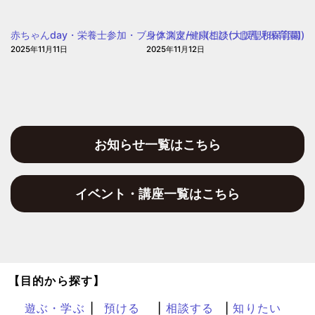
も・
子
赤ちゃんday・栄養士参加・ブックスタート(こひつじ乳児保育園)
身体測定/健康相談(大阪聖和保育園)
育
2025年11月11日
2025年11月12日
て
プ
ラ
ザ
お知らせ一覧はこちら
イベント・講座一覧はこちら
【目的から探す】
遊ぶ・学ぶ
預ける
相談する
知りたい