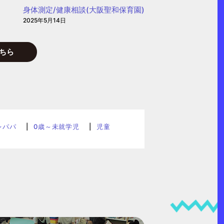
身体測定/健康相談(大阪聖和保育園)
2025年5月14日
ちら
レパパ
0歳～未就学児
児童