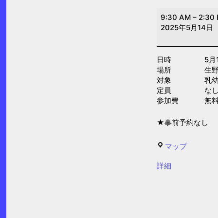
み
9:30 AM
–
2:30
ん
2025年5月14日
な
de
日時 5月14日(
ぱ
場所 生野区
ー
対象 乳幼児
く
定員 な
参加費 無
(子
育
★事前予約なし
て
プ
生
マップ
ラ
野
{title}
ザ)
詳細
区
子
ど
も・