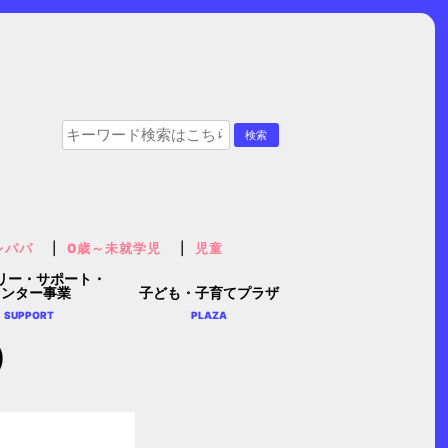
レパパ
0歳～未就学児
児童
リー・サポート・
センター事業
子ども・子育てプラザ
SUPPORT
PLAZA
)