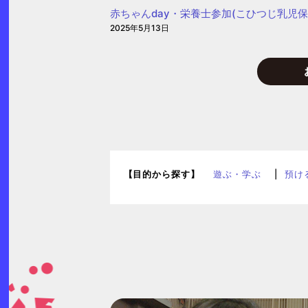
子
赤ちゃんday・栄養士参加(こひつじ乳児保
育
2025年5月13日
て
プ
ラ
ザ
【目的から探す】
遊ぶ・学ぶ
預け