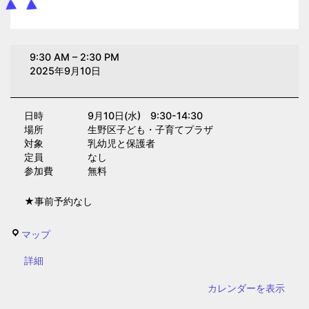
み
9:30 AM
–
2:30 PM
ん
2025年9月10日
な
de
日時 9月10日(水) 9:30-14:30
ぱ
場所 生野区子ども・子育てプラザ
ー
対象 乳幼児と保護者
く
定員 なし
参加費 無料
(子
育
★事前予約なし
て
プ
生
マップ
ラ
野
ザ)
{title}
詳細
区
子
カレンダーを表示
ど