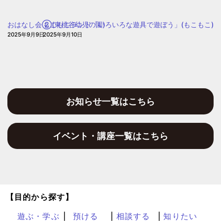
も・
子
おはなし会②(東桃谷幼児の園)
もこもこランド「いろいろな遊具で遊ぼう」(もこもこ)
育
2025年9月9日
2025年9月10日
て
プ
ラ
ザ
お知らせ一覧はこちら
イベント・講座一覧はこちら
【目的から探す】
遊ぶ・学ぶ
預ける
相談する
知りたい