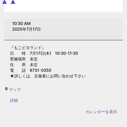
も
10:30 AM
こ
2025年7月17日
ピ
ヨ
『もこピヨランド』
ラ
日 時 7月17日(木) 10:30-11:30
ン
実施場所 未定
ド
住 所 未定
電 話 6731-0350
(東
★詳しくは、主催者にお問い合わせ下さい
桃
谷
東
マップ
幼
桃
児
{title}
詳細
谷
の
幼
カレンダーを表示
園)
児
の