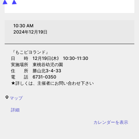
も
10:30 AM
こ
2024年12月19日
ピ
ヨ
『もこピヨランド』
ラ
日 時 12月19日(木) 10:30-11:30
ン
実施場所 東桃谷幼児の園
ド
住 所 勝山北3-4-33
電 話 6731-0350
(東
★詳しくは、主催者にお問い合わせ下さい
桃
谷
東
マップ
幼
桃
児
{title}
詳細
谷
の
幼
カレンダーを表示
園)
児
の