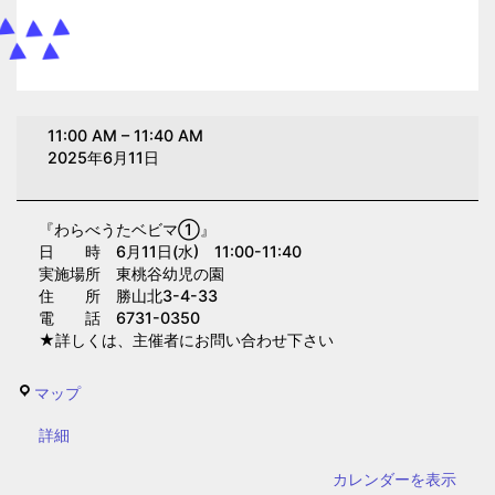
わ
11:00 AM
–
11:40 AM
ら
2025年6月11日
べ
う
『わらべうたベビマ①』
た
日 時 6月11日(水) 11:00-11:40
ベ
実施場所 東桃谷幼児の園
ビ
住 所 勝山北3-4-33
電 話 6731-0350
マ
★詳しくは、主催者にお問い合わせ下さい
①(東
桃
東
マップ
谷
桃
幼
{title}
詳細
谷
児
幼
カレンダーを表示
の