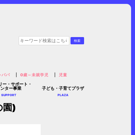
レパパ
0歳～未就学児
児童
リー・サポート・
センター事業
子ども・子育てプラザ
SUPPORT
PLAZA
園)