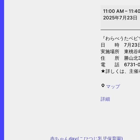
わ
11:00 AM
–
11:4
ら
2025年7月23日
べ
う
『わらべうたベビ
た
日 時 7月23日(水
ベ
実施場所 東桃谷
ビ
住 所 勝山北3-
電 話 6731-0
マ
★詳しくは、主催
①(東
桃
東
マップ
谷
桃
幼
{title}
詳細
谷
児
幼
の
児
園)
の
園
赤ちゃんday(こひつじ乳児保育園)