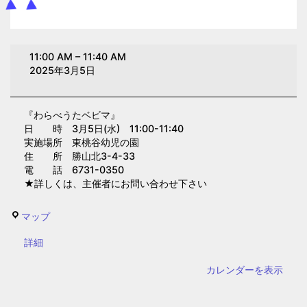
わ
11:00 AM
–
11:40 AM
ら
2025年3月5日
べ
う
『わらべうたベビマ』
た
日 時 3月5日(水) 11:00-11:40
ベ
実施場所 東桃谷幼児の園
ビ
住 所 勝山北3-4-33
電 話 6731-0350
マ
★詳しくは、主催者にお問い合わせ下さい
(東
桃
東
マップ
谷
桃
幼
{title}
詳細
谷
児
幼
カレンダーを表示
の
児
園)
の