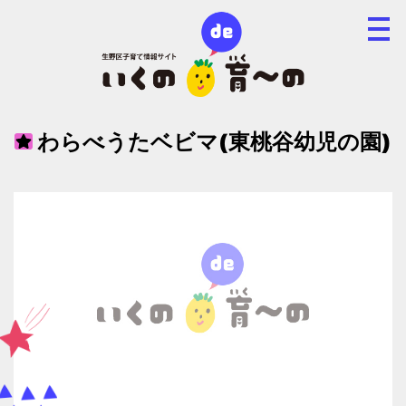
わらべうたベビマ(東桃谷幼児の園)