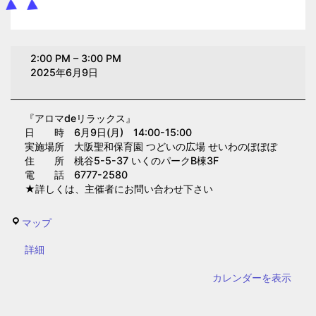
ア
2:00 PM
–
3:00 PM
ロ
2025年6月9日
マ
de
『アロマdeリラックス』
リ
日 時 6月9日(月) 14:00-15:00
ラ
実施場所 大阪聖和保育園 つどいの広場 せいわのぽぽぽ
ッ
住 所 桃谷5-5-37 いくのパークB棟3F
電 話 6777-2580
ク
★詳しくは、主催者にお問い合わせ下さい
ス
(大
せ
マップ
阪
い
聖
{title}
詳細
わ
和
の
カレンダーを表示
保
ぽ
育
ぽ