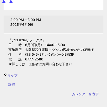
ア
2:00 PM
–
3:00 PM
ロ
2025年6月9日
マ
de
『アロマdeリラックス』
リ
日 時 6月9日(月) 14:00-15:00
ラ
実施場所 大阪聖和保育園 つどいの広場 せいわのぽぽぽ
ッ
住 所 桃谷5-5-37 いくのパークB棟3F
電 話 6777-2580
ク
★詳しくは、主催者にお問い合わせ下さい
ス
(大
せ
マップ
阪
い
聖
{title}
詳細
わ
和
の
カレンダーを表示
保
ぽ
育
ぽ