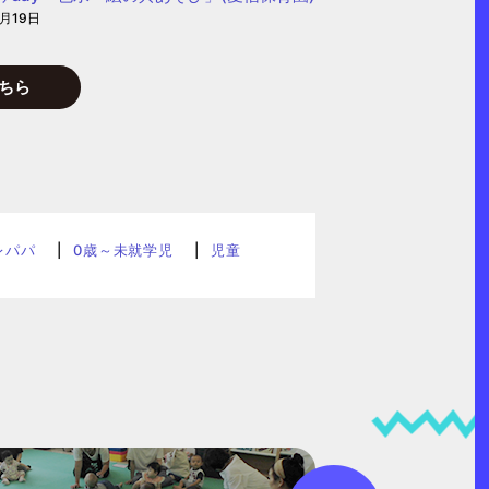
8月19日
ちら
レパパ
0歳～未就学児
児童