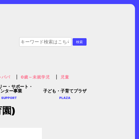
レパパ
0歳～未就学児
児童
リー・サポート・
センター事業
子ども・子育てプラザ
SUPPORT
PLAZA
園)