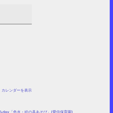
カレンダーを表示
みday「色水・絵の具あそび」(愛信保育園)