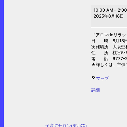
ア
10:00 AM
–
2:0
ロ
2025年8月18日
マ
de
『アロマdeリラッ
リ
日 時 8月18日(月
ラ
実施場所 大阪聖
ッ
住 所 桃谷5-5
電 話 6777-2
ク
★詳しくは、主催
ス
(大
せ
マップ
阪
い
聖
{title}
詳細
わ
和
の
保
ぽ
育
ぽ
園)
ぽ
子育てサロン(東小路)