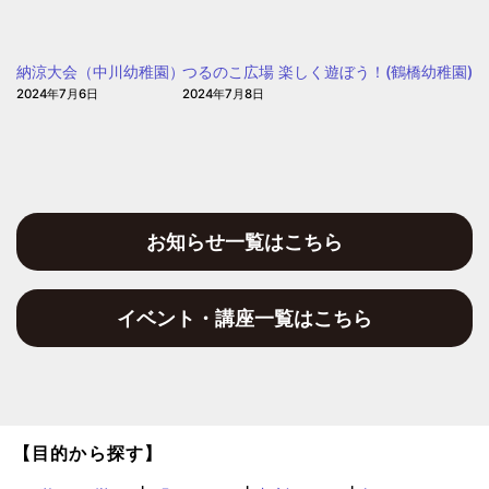
ぽ
(大
ぽ
阪
ぽ
納涼大会（中川幼稚園）
つるのこ広場 楽しく遊ぼう！(鶴橋幼稚園)
聖
2024年7月6日
2024年7月8日
和
保
育
園)
お知らせ一覧はこちら
イベント・講座一覧はこちら
【目的から探す】