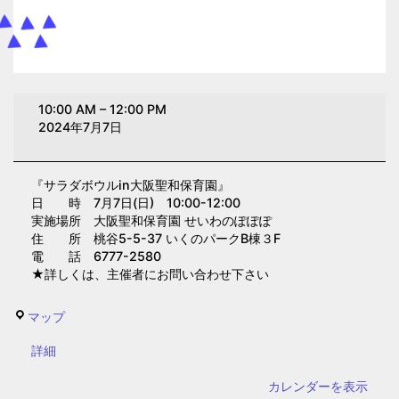
サ
10:00 AM
–
12:00 PM
ラ
2024年7月7日
ダ
ボ
『サラダボウルin大阪聖和保育園』
ウ
日 時 7月7日(日) 10:00-12:00
ル
実施場所 大阪聖和保育園 せいわのぽぽぽ
in
住 所 桃谷5-5-37 いくのパークB棟３F
電 話 6777-2580
大
★詳しくは、主催者にお問い合わせ下さい
阪
聖
せ
マップ
和
い
保
{title}
詳細
わ
育
の
カレンダーを表示
園