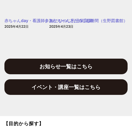
ど
も・
子
赤ちゃんday・看護師参加(こひつじ乳児保育園)
あかちゃんとたのしむ時間（生野図書館）
育
2025年4月22日
2025年4月23日
て
プ
ラ
ザ
お知らせ一覧はこちら
イベント・講座一覧はこちら
【目的から探す】