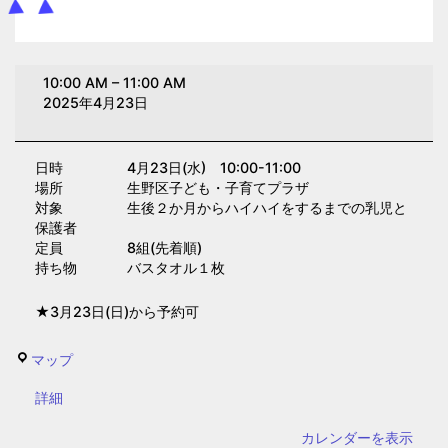
ベ
10:00 AM
–
11:00 AM
ビ
2025年4月23日
ー
マ
日時 4月23日(水) 10:00-11:00
ッ
場所 生野区子ども・子育てプラザ
サ
対象 生後２か月からハイハイをするまでの乳児と
ー
保護者
定員 8組(先着順)
ジ
持ち物 バスタオル１枚
(子
育
★3月23日(日)から予約可
て
プ
生
マップ
ラ
野
{title}
詳細
ザ)
区
子
カレンダーを表示