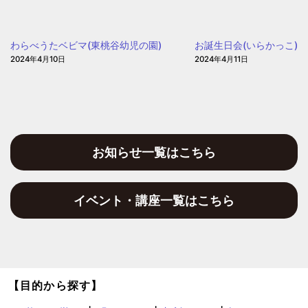
園
て
遊
わらべうたベビマ(東桃谷幼児の園)
お誕生日会(いらかっこ)
ぼ
2024年4月10日
2024年4月11日
う」
(愛
信
保
育
園)
お知らせ一覧はこちら
イベント・講座一覧はこちら
【目的から探す】