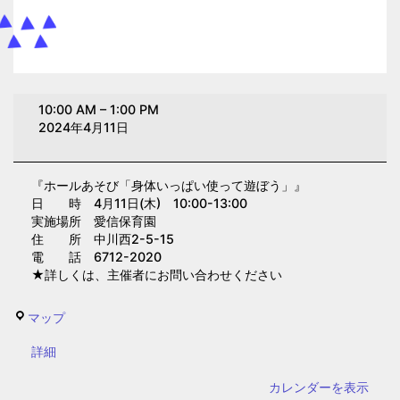
ホ
10:00 AM
–
1:00 PM
ー
2024年4月11日
ル
あ
『ホールあそび「身体いっぱい使って遊ぼう」』
そ
日 時 4月11日(木) 10:00-13:00
び
実施場所 愛信保育園
「身
住 所 中川西2-5-15
電 話 6712-2020
体
★詳しくは、主催者にお問い合わせください
い
っ
愛
マップ
ぱ
信
い
{title}
詳細
保
使
育
カレンダーを表示
っ