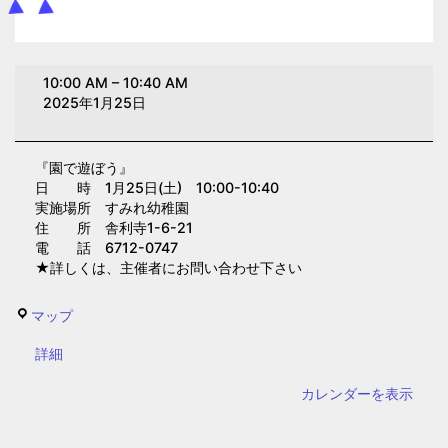
園
10:00 AM
–
10:40 AM
で
2025年1月25日
遊
ぼ
『園で遊ぼう』
う
日 時 1月25日(土) 10:00-10:40
(す
実施場所 すみれ幼稚園
み
住 所 舎利寺1-6-21
電 話 6712-0747
れ
★詳しくは、主催者にお問い合わせ下さい
幼
稚
す
マップ
園)
み
{title}
詳細
れ
幼
カレンダーを表示
稚
園