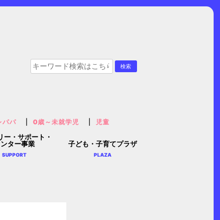
レパパ
0歳～未就学児
児童
リー・サポート・
センター事業
子ども・子育てプラザ
SUPPORT
PLAZA