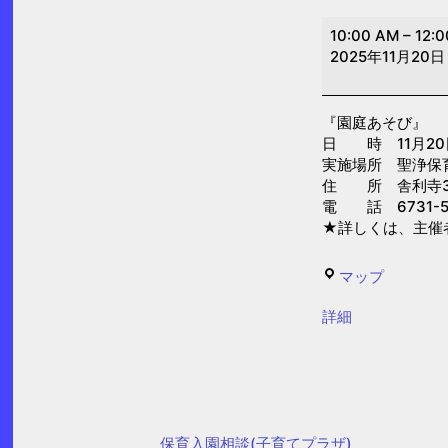
園
10:00 AM
–
12:
庭
2025年11月20日
あ
そ
『園庭あそび』
び
日 時 11月20日(
(聖
実施場所 聖浄保
浄
住 所 舎利寺3-
電 話 6731-5
保
★詳しくは、主催
育
園)
聖
マップ
浄
{title}
詳細
保
育
園
保育入園相談(子育てプラザ)