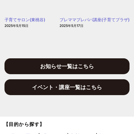
園
う
の
子育てサロン(東桃谷)
プレママプレパパ講座(子育てプラザ)
日」
2025年5月15日
2025年5月17日
(愛
信
保
育
園)
お知らせ一覧はこちら
イベント・講座一覧はこちら
【目的から探す】