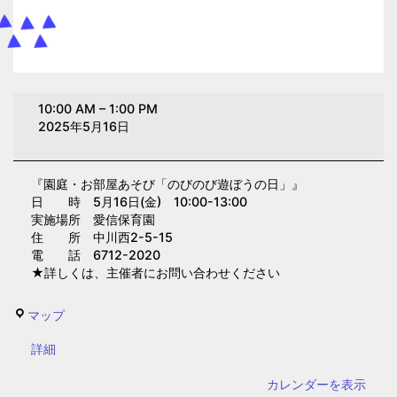
園
10:00 AM
–
1:00 PM
庭・
2025年5月16日
お
部
『園庭・お部屋あそび「のびのび遊ぼうの日」』
屋
日 時 5月16日(金) 10:00-13:00
あ
実施場所 愛信保育園
そ
住 所 中川西2-5-15
電 話 6712-2020
び
★詳しくは、主催者にお問い合わせください
「の
び
愛
マップ
の
信
び
{title}
詳細
保
遊
育
カレンダーを表示
ぼ