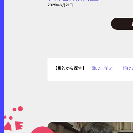
2025年6月21日
和
保
育
園)
【目的から探す】
遊ぶ・学ぶ
預け