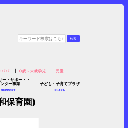
レパパ
0歳～未就学児
児童
リー・サポート・
センター事業
子ども・子育てプラザ
SUPPORT
PLAZA
和保育園)