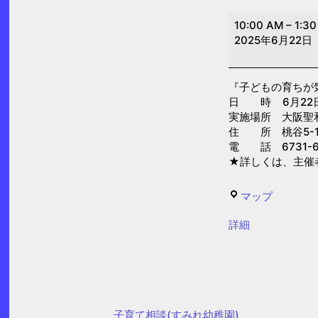
子
10:00 AM
–
1:3
ど
2025年6月22日
も
の
『子どもの育ちが
育
日 時 6月22日(日
ち
実施場所 大阪聖
が
住 所 桃谷5-1
電 話 6731-6
気
★詳しくは、主催
に
な
大
マップ
る
阪
親
{title}
詳細
聖
の
和
会
保
(大
育
阪
園
子育て相談(すみれ幼稚園)
聖