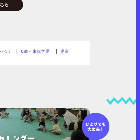
ちら
レパパ
0歳～未就学児
児童