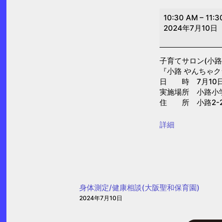
子
10:30 AM
–
11:3
育
2024年7月10日
て
サ
子育てサロン(小路
ロ
『小路 やんちゃ
ン
日 時 7月10日(水
(小
実施場所 小路小学
住 所 小路2-2
路)
{title}
詳細
身体測定/健康相談(大阪聖和保育園)
2024年7月10日