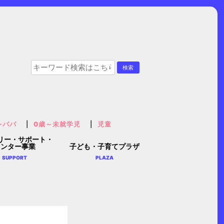
レパパ
0歳～未就学児
児童
リー・サポート・
センター事業
子ども・子育てプラザ
SUPPORT
PLAZA