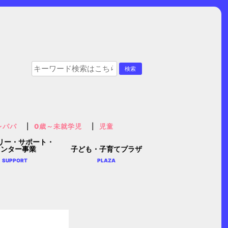
レパパ
0歳～未就学児
児童
リー・サポート・
センター事業
子ども・子育てプラザ
SUPPORT
PLAZA