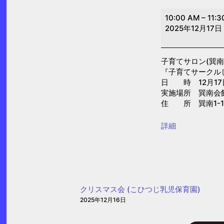
子
10:00 AM
–
11:3
育
2025年12月17日
て
サ
子育てサロン(巽南
ロ
『子育てサークル
ン
日 時 12月17日(
(巽
実施場所 巽南会
住 所 巽南1-15
南)
{title}
詳細
クリスマス会 (こひつじ乳児保育園)
2025年12月16日