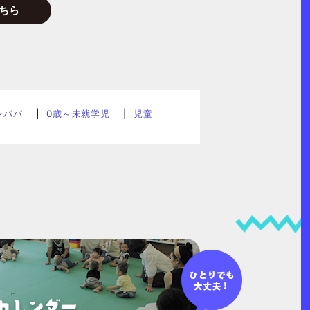
ちら
レパパ
0歳～未就学児
児童