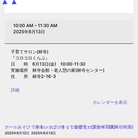
子
10:00 AM
–
11:30 AM
育
2025年6月13日
て
サ
子育てサロン(林寺)
ロ
『コロコロくらぶ』
ン
日 時 6月13日(金) 10:00-11:30
(林
実施場所 林寺会館・老人憩の家(林寺センター)
住 所 林寺2-16-3
寺)
{title}
詳細
カレンダーを表示
ホールあそび「身体いっぱい使って遊ぼう」(愛信保育園)
リトミック〔リトミック研究センター〕(大東幼稚園)
2025年6月12日
2025年6月13日