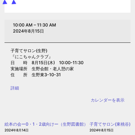
子
10:00 AM
–
11:30 AM
育
2024年8月15日
て
サ
子育てサロン(生野)
ロ
『にこちゃんクラブ』
ン
日 時 8月15日(木) 10:00-11:30
(生
実施場所 生野会館・老人憩の家
住 所 生野東3-10-31
野)
{title}
詳細
カレンダーを表示
絵本の会ー0・1・2歳向けー（生野図書館）
子育てサロン(東桃谷)
2024年8月14日
2024年8月15日