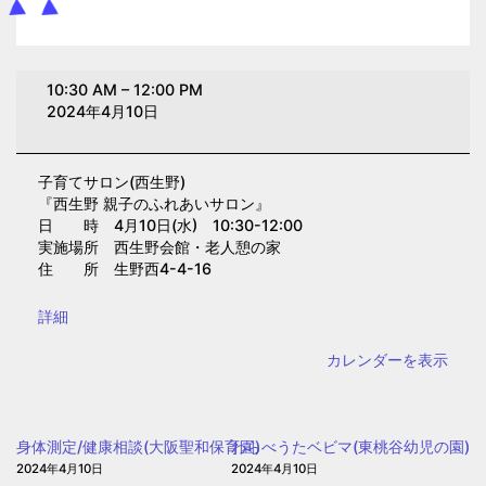
子
10:30 AM
–
12:00 PM
育
2024年4月10日
て
サ
子育てサロン(西生野)
ロ
『西生野 親子のふれあいサロン』
ン
日 時 4月10日(水) 10:30-12:00
(西
実施場所 西生野会館・老人憩の家
住 所 生野西4-4-16
生
野)
{title}
詳細
カレンダーを表示
身体測定/健康相談(大阪聖和保育園)
わらべうたベビマ(東桃谷幼児の園)
2024年4月10日
2024年4月10日