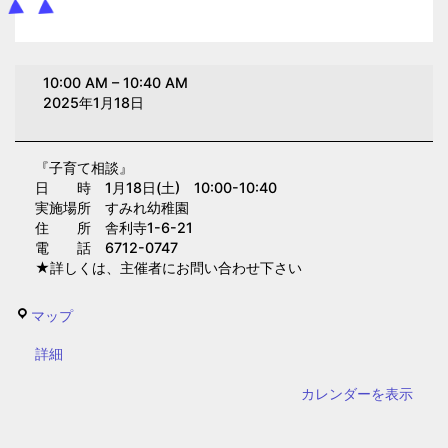
子
10:00 AM
–
10:40 AM
育
2025年1月18日
て
相
『子育て相談』
談
日 時 1月18日(土) 10:00-10:40
(す
実施場所 すみれ幼稚園
み
住 所 舎利寺1-6-21
電 話 6712-0747
れ
★詳しくは、主催者にお問い合わせ下さい
幼
稚
す
マップ
園)
み
{title}
詳細
れ
幼
カレンダーを表示
稚
園