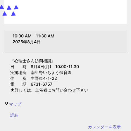
心
10:00 AM
–
11:30 AM
理
2025年8月4日
士
さ
『心理士さん訪問相談』
ん
日 時 8月4日(月) 10:00-11:30
訪
実施場所 南生野いちょう保育園
問
住 所 生野東4-1-22
電 話 6731-6757
相
★詳しくは、主催者にお問い合わせ下さい
談
(南
南
マップ
生
生
野
{title}
詳細
野
い
い
カレンダーを表示
ち