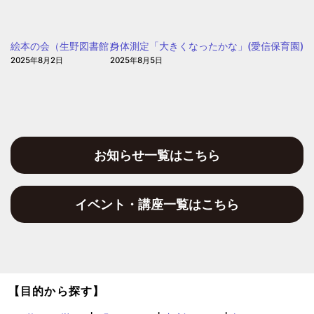
ち
ょ
ょ
う
う
絵本の会（生野図書館）
身体測定「大きくなったかな」(愛信保育園)
保
保
2025年8月2日
2025年8月5日
育
育
園)
園
お知らせ一覧はこちら
イベント・講座一覧はこちら
【目的から探す】