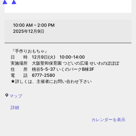
手
10:00 AM
–
2:00 PM
作
2025年12月9日
り
お
『手作りおもちゃ』
も
日 時 12月9日(火) 10:00-14:00
ち
実施場所 大阪聖和保育園 つどいの広場 せいわのぽぽぽ
ゃ
住 所 桃谷5-5-37 いくのパークB棟3F
電 話 6777-2580
(大
★詳しくは、主催者にお問い合わせ下さい
阪
聖
せ
マップ
和
い
保
{title}
詳細
わ
育
の
カレンダーを表示
園)
ぽ
ぽ