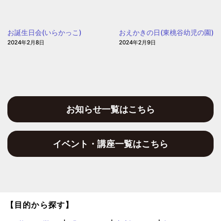
園
ぼ
う」
お誕生日会(いらかっこ)
おえかきの日(東桃谷幼児の園)
(愛
2024年2月8日
2024年2月9日
信
保
育
園)
お知らせ一覧はこちら
イベント・講座一覧はこちら
【目的から探す】