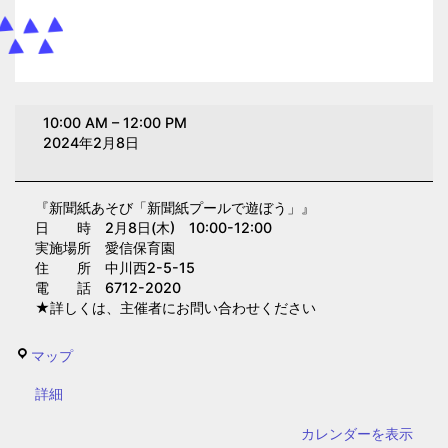
新
10:00 AM
–
12:00 PM
聞
2024年2月8日
紙
あ
『新聞紙あそび「新聞紙プールで遊ぼう」』
そ
日 時 2月8日(木) 10:00-12:00
び
実施場所 愛信保育園
「新
住 所 中川西2-5-15
電 話 6712-2020
聞
★詳しくは、主催者にお問い合わせください
紙
プ
愛
マップ
ー
信
ル
{title}
詳細
保
で
育
カレンダーを表示
遊