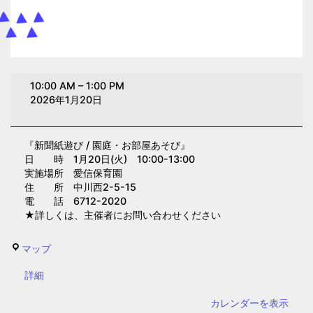
新
10:00 AM
–
1:00 PM
聞
2026年1月20日
紙
遊
『新聞紙遊び / 園庭・お部屋あそび』
び
日 時 1月20日(火) 10:00-13:00
/
実施場所 愛信保育園
園
住 所 中川西2-5-15
電 話 6712-2020
庭・
★詳しくは、主催者にお問い合わせください
お
部
愛
マップ
屋
信
あ
{title}
詳細
保
そ
育
カレンダーを表示
び