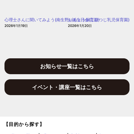
園
(愛
信
心理士さんに聞いてみよう(南生野いちょう保育園)
お誕生日会(こひつじ乳児保育園)
保
2026年1月19日
2026年1月20日
育
園)
お知らせ一覧はこちら
イベント・講座一覧はこちら
【目的から探す】