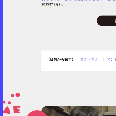
育
2025年12月9日
園
【目的から探す】
遊ぶ・学ぶ
預け