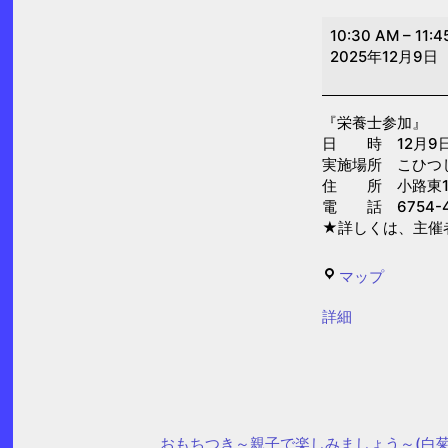
栄
10:30 AM
–
11:4
養
2025年12月9日
士
参
『栄養士参加』
加
日 時 12月9日(火
（こ
実施場所 こひつ
ひ
住 所 小路東1-1
電 話 6754-4
つ
★詳しくは、主催
じ
乳
こ
マップ
児
ひ
保
{title}
詳細
つ
育
じ
園）
乳
児
保
おもちつき～親子で楽しみましょう～(白菊