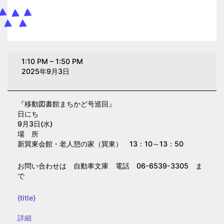
移
1:10 PM
–
1:50 PM
動
2025年9月3日
図
書
『移動図書館まちかど号巡回』
館
日にち
ま
9月3日(水)
ち
場 所
新巽東会館・老人憩の家（巽東） 13：10～13：50
か
ど
お問い合わせは 自動車文庫 電話 06-6539-3305 ま
号
で
巡
回
{title}
【巽
{title}
詳細
東】