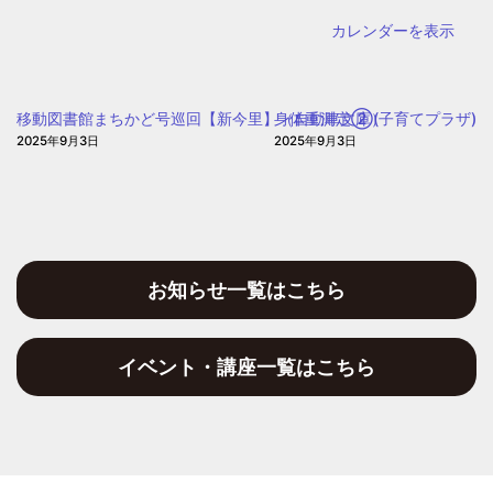
（自
カレンダーを表示
動
車
文
移動図書館まちかど号巡回【新今里】（自動車文庫）
身体重測定②(子育てプラザ)
庫）
2025年9月3日
2025年9月3日
お知らせ一覧はこちら
イベント・講座一覧はこちら