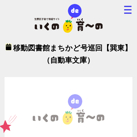
移動図書館まちかど号巡回【巽東】
（自動車文庫）