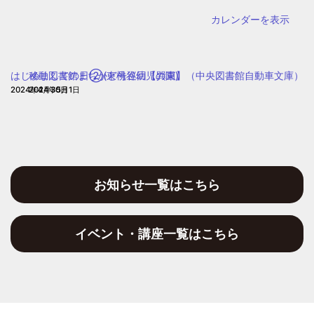
里】
カレンダーを表示
（中
央
図
はじめましての日②(東桃谷幼児の園)
移動図書館まちかど号巡回【巽東】（中央図書館自動車文庫）
書
2024年4月30日
2024年5月1日
館
自
動
車
文
お知らせ一覧はこちら
庫）
イベント・講座一覧はこちら