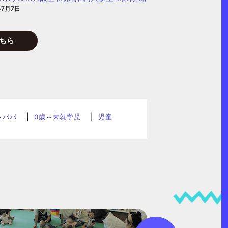
年7月7日
ちら
レパパ
0歳～未就学児
児童