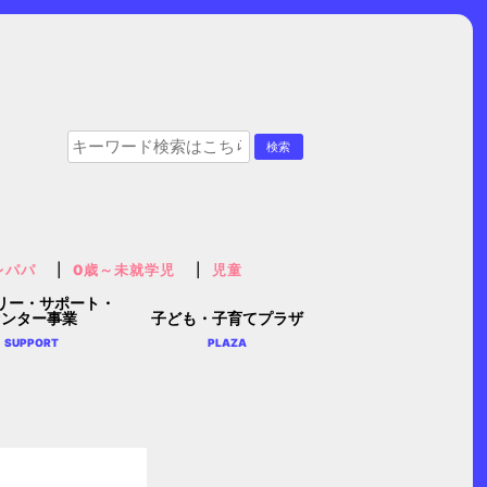
レパパ
0歳～未就学児
児童
リー・サポート・
センター事業
子ども・子育てプラザ
SUPPORT
PLAZA