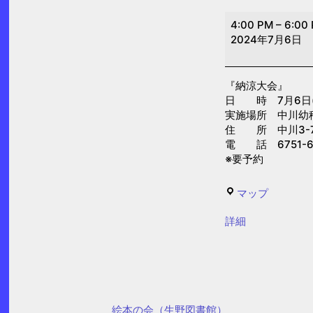
納
4:00 PM
–
6:00
涼
2024年7月6日
大
会
『納涼大会』
（中
日 時 7月6日(土)
川
実施場所 中川幼
幼
住 所 中川3-7
電 話 6751-6
稚
※要予約
園）
中
マップ
川
{title}
詳細
幼
稚
園
絵本の会（生野図書館）