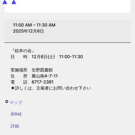
絵
11:00 AM
–
11:30 AM
本
2025年12月6日
の
会
『絵本の会』
（生
日 時 12月6日(土) 11:00-11:30
野
図
実施場所 生野図書館
書
住 所 勝山南4-7-11
電 話 6717-2381
館）
★詳しくは、主催者にお問い合わせ下さい
生
マップ
野
{title}
図
書
{title}
詳細
館